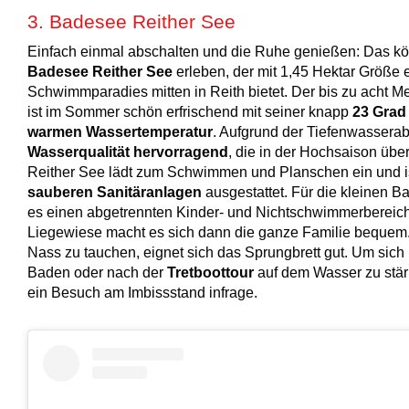
3. Badesee Reither See
Einfach einmal abschalten und die Ruhe genießen: Das k
Badesee Reither See
erleben, der mit 1,45 Hektar Größe e
Schwimmparadies mitten in Reith bietet. Der bis zu acht Me
ist im Sommer schön erfrischend mit seiner knapp
23 Grad
warmen Wassertemperatur
. Aufgrund der Tiefenwasserabl
Wasserqualität hervorragend
, die in der Hochsaison über
Reither See lädt zum Schwimmen und Planschen ein und is
sauberen Sanitäranlagen
ausgestattet. Für die kleinen B
es einen abgetrennten Kinder- und Nichtschwimmerbereich
Liegewiese macht es sich dann die ganze Familie bequem
Nass zu tauchen, eignet sich das Sprungbrett gut. Um sic
Baden oder nach der
Tretboottour
auf dem Wasser zu stä
ein Besuch am Imbissstand infrage.