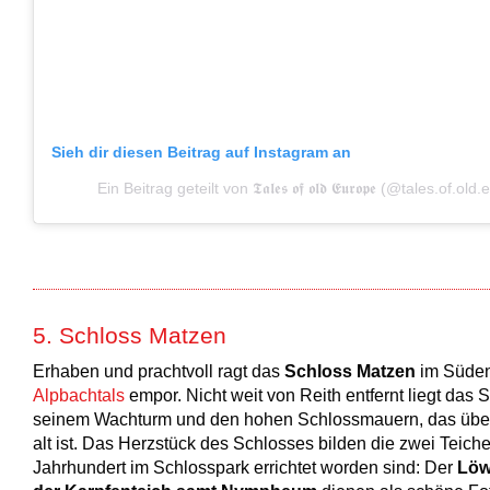
Sieh dir diesen Beitrag auf Instagram an
Ein Beitrag geteilt von 𝕿𝖆𝖑𝖊𝖘 𝖔𝖋 𝖔𝖑𝖉 𝕰𝖚𝖗𝖔𝖕𝖊 (@tales.of.ol
5. Schloss Matzen
Erhaben und prachtvoll ragt das
Schloss Matzen
im Süden
Alpbachtals
empor. Nicht weit von Reith entfernt liegt das 
seinem Wachturm und den hohen Schlossmauern, das übe
alt ist. Das Herzstück des Schlosses bilden die zwei Teiche
Jahrhundert im Schlosspark errichtet worden sind: Der
Löw