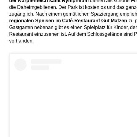
der Karpfenteich samt Nympheum
dienen als schöne Fot
die Daheimgeblienen. Der Park ist kostenlos und das ganz
zugänglich. Nach einem gemütlichen Spaziergang empfiehlt
regionalen Speisen im Café-Restaurant Gut Matzen
zu p
Gastgarten nebenan gibt es einen Spielplatz für Kinder, de
Restaurant einzusehen ist. Auf dem Schlossgelände sind P
vorhanden.