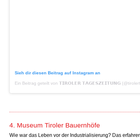
Sieh dir diesen Beitrag auf Instagram an
Ein Beitrag geteilt von 𝗧𝗜𝗥𝗢𝗟𝗘𝗥 𝗧𝗔𝗚𝗘𝗦𝗭𝗘𝗜𝗧𝗨𝗡𝗚 (@tirol
4. Museum Tiroler Bauernhöfe
Wie war das Leben vor der Industrialisierung? Das erfahre