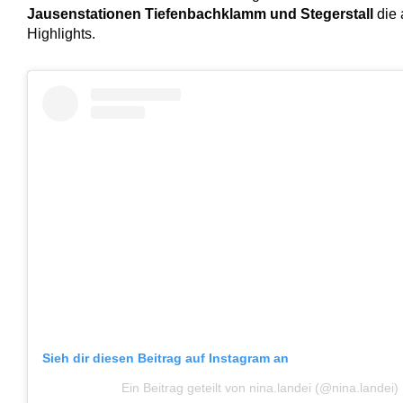
Jausenstationen Tiefenbachklamm und Stegerstall
die 
Highlights.
Sieh dir diesen Beitrag auf Instagram an
Ein Beitrag geteilt von nina.landei (@nina.landei)