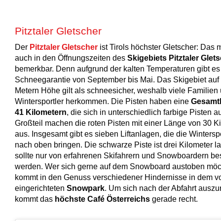
Pitztaler Gletscher
Der
Pitztaler Gletscher
ist Tirols höchster Gletscher: Das 
auch in den Öffnungszeiten des
Skigebiets Pitztaler Glet
bemerkbar. Denn aufgrund der kalten Temperaturen gibt es
Schneegarantie von September bis Mai. Das Skigebiet auf
Metern Höhe gilt als schneesicher, weshalb viele Familien
Wintersportler herkommen. Die Pisten haben eine
Gesamt
41 Kilometern
, die sich in unterschiedlich farbige Pisten a
Großteil machen die roten Pisten mit einer Länge von 30 K
aus. Insgesamt gibt es sieben Liftanlagen, die die Winterspo
nach oben bringen. Die schwarze Piste ist drei Kilometer l
sollte nur von erfahrenen Skifahrern und Snowboardern bes
werden. Wer sich gerne auf dem Snowboard austoben möch
kommt in den Genuss verschiedener Hindernisse in dem vo
eingerichteten
Snowpark
. Um sich nach der Abfahrt auszu
kommt das
höchste Café Österreichs
gerade recht.