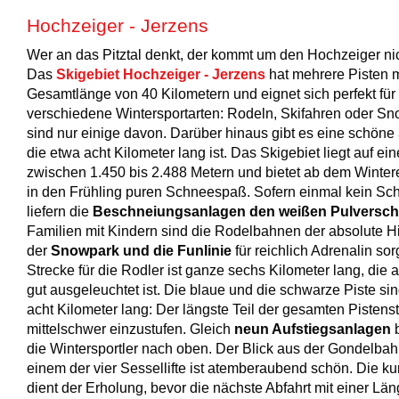
Hochzeiger - Jerzens
Wer an das Pitztal denkt, der kommt um den Hochzeiger ni
Das
Skigebiet Hochzeiger - Jerzens
hat mehrere Pisten m
Gesamtlänge von 40 Kilometern und eignet sich perfekt für
verschiedene Wintersportarten: Rodeln, Skifahren oder S
sind nur einige davon. Darüber hinaus gibt es eine schöne
die etwa acht Kilometer lang ist. Das Skigebiet liegt auf ei
zwischen 1.450 bis 2.488 Metern und bietet ab dem Winter
in den Frühling puren Schneespaß. Sofern einmal kein Sch
liefern die
Beschneiungsanlagen den weißen Pulversc
Familien mit Kindern sind die Rodelbahnen der absolute H
der
Snowpark und die Funlinie
für reichlich Adrenalin so
Strecke für die Rodler ist ganze sechs Kilometer lang, die
gut ausgeleuchtet ist. Die blaue und die schwarze Piste sin
acht Kilometer lang: Der längste Teil der gesamten Pistenst
mittelschwer einzustufen. Gleich
neun Aufstiegsanlagen
b
die Wintersportler nach oben. Der Blick aus der Gondelba
einem der vier Sessellifte ist atemberaubend schön. Die k
dient der Erholung, bevor die nächste Abfahrt mit einer Län