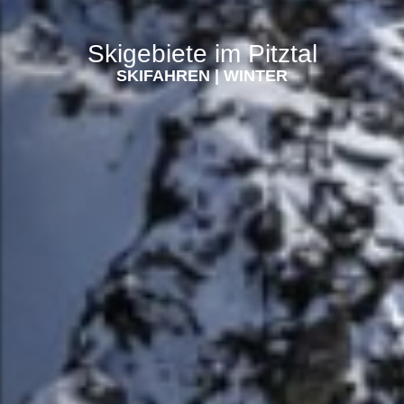
Skigebiete im Pitztal
SKIFAHREN
|
WINTER