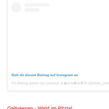
Sieh dir diesen Beitrag auf Instagram an
Ein Beitrag geteilt von Urlauber ☀️⛰️🥾❄️🚠🚤🏝️⛷️ (@bilder_vo
Galtwiesen - Wald im Pitztal