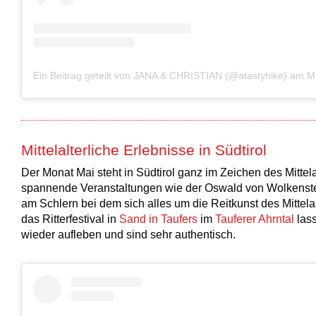
Ein Beitrag geteilt von JANA & CHRISTIAN (@atastyhike)
am
Mär
Mittelalterliche Erlebnisse in Südtirol
Der Monat Mai steht in Südtirol ganz im Zeichen des Mittela
spannende Veranstaltungen wie der Oswald von Wolkenstei
am Schlern bei dem sich alles um die Reitkunst des Mittela
das Ritterfestival in
Sand in Taufers
im
Tauferer Ahrntal
lass
wieder aufleben und sind sehr authentisch.