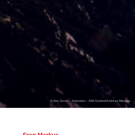
© Drei Zinnen - Dolomiten - IDM Südtirol/Andreas Mierswa