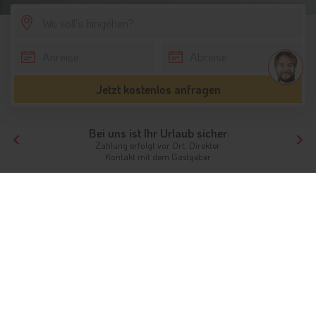
SCROLL DOWN
Jetzt kostenlos anfragen
Ihr Traumurlaub beginnt hier!
Von der Buchung bis zum Aufenthalt,
der gesamte Ablauf ist unkompliziert
Tirol
Award
Tirol.ch Award
Bei diesen Award Gewinnern erleben Sie ganz sicher einen
traumhaften Urlaub.
Vertrauen Sie auf die
über 4500 tirol.ch Bewertungen
aus