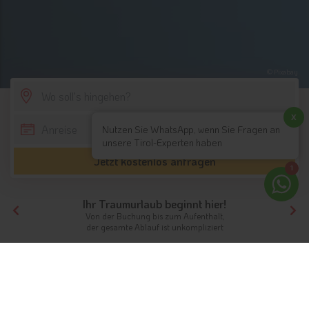
© Pixabay
SCROLL DOWN
x
Nutzen Sie WhatsApp, wenn Sie Fragen an
unsere Tirol-Experten haben
Jetzt kostenlos anfragen
1
Ihr Traumurlaub beginnt hier!
Von der Buchung bis zum Aufenthalt,
der gesamte Ablauf ist unkompliziert
Tirol
Highlights
Nordtirol / Tirol
Plansee
Urlaubsfreuden an einem