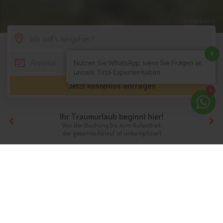
© Highline179
SCROLL DOWN
x
Nutzen Sie WhatsApp, wenn Sie Fragen an
unsere Tirol-Experten haben
Jetzt kostenlos anfragen
1
Ihr Traumurlaub beginnt hier!
Von der Buchung bis zum Aufenthalt,
der gesamte Ablauf ist unkompliziert
Tirol
Highlights
Nordtirol / Tirol
Highline 179
Highline 179: Ferien rund um die
berühmte Hängebrücke