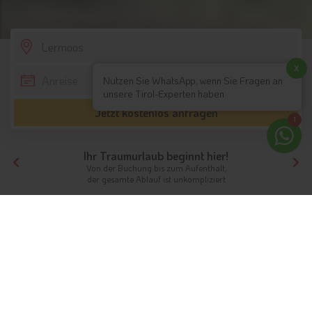
SCROLL DOWN
x
Nutzen Sie WhatsApp, wenn Sie Fragen an
unsere Tirol-Experten haben
Jetzt kostenlos anfragen
1
Ihr Traumurlaub beginnt hier!
Von der Buchung bis zum Aufenthalt,
der gesamte Ablauf ist unkompliziert
Tirol
Hotels Nordtirol
Hotels Tiroler Zugspitz Arena
Hotels Lermoos
Unterkünfte
Lermoos in Tirol
Zwischen Tradition und Moderne