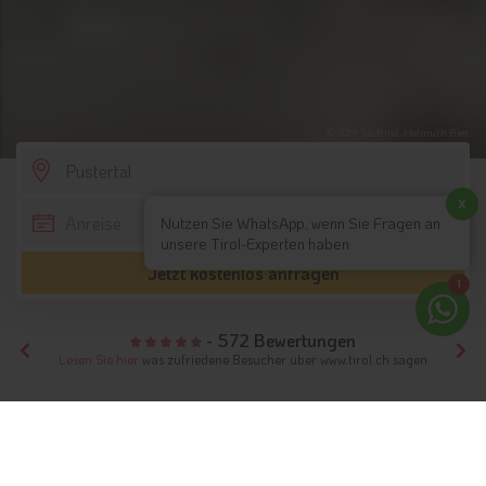
© IDM Südtirol-Helmuth Rier
SCROLL DOWN
x
Nutzen Sie WhatsApp, wenn Sie Fragen an
unsere Tirol-Experten haben
Jetzt kostenlos anfragen
1
- 572 Bewertungen
Lesen Sie hier
was zufriedene Besucher über www.tirol.ch sagen
Tirol
Hotels Südtirol
Pustertal