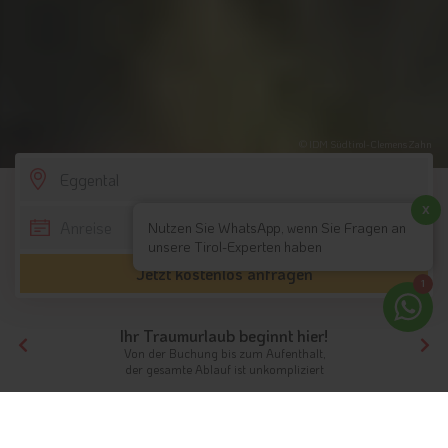
© IDM Südtirol-Clemens Zahn
SCROLL DOWN
x
Nutzen Sie WhatsApp, wenn Sie Fragen an
unsere Tirol-Experten haben
Jetzt kostenlos anfragen
1
Ihr Traumurlaub beginnt hier!
Von der Buchung bis zum Aufenthalt,
der gesamte Ablauf ist unkompliziert
Tirol
Hotels Südtirol
Eggental