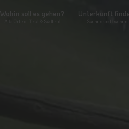
Wohin soll es gehen?
Unterkunft find
Alle Orte in Tirol & Südtirol
Suchen und buchen