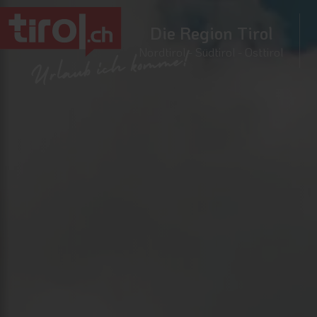
Die Region Tirol
Nordtirol - Südtirol - Osttirol