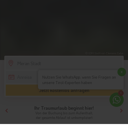
© IDM Südtirol-Clemens Zahn
SCROLL DOWN
x
Nutzen Sie WhatsApp, wenn Sie Fragen an
unsere Tirol-Experten haben
Jetzt kostenlos anfragen
1
Ihr Traumurlaub beginnt hier!
Von der Buchung bis zum Aufenthalt,
der gesamte Ablauf ist unkompliziert