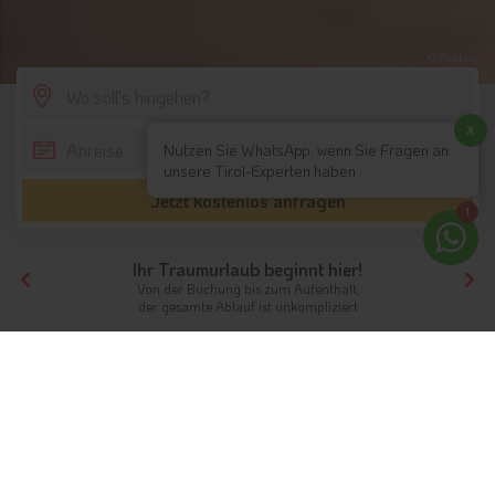
© Pixabay
SCROLL DOWN
x
Nutzen Sie WhatsApp, wenn Sie Fragen an
unsere Tirol-Experten haben
Jetzt kostenlos anfragen
1
Ihr Traumurlaub beginnt hier!
Von der Buchung bis zum Aufenthalt,
der gesamte Ablauf ist unkompliziert
Tirol
Themen
Stadthotel
Urlaub in den Städten Tirols
Städtereisen von Kitzbühel bis Bozen