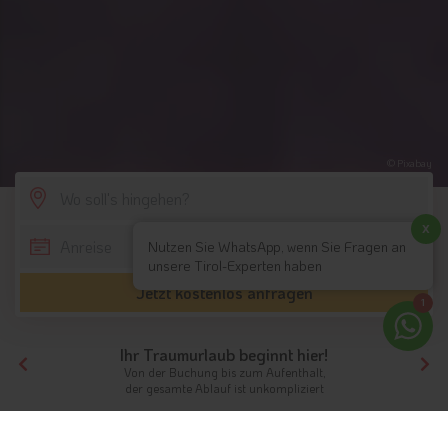
© Pixabay
SCROLL DOWN
x
Nutzen Sie WhatsApp, wenn Sie Fragen an
unsere Tirol-Experten haben
Jetzt kostenlos anfragen
1
Ihr Traumurlaub beginnt hier!
Von der Buchung bis zum Aufenthalt,
der gesamte Ablauf ist unkompliziert
Tirol
Themen
Gayfriendly Hotel