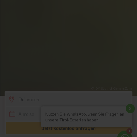
© IDM Südtirol-Clemens Zahn
SCROLL DOWN
x
Nutzen Sie WhatsApp, wenn Sie Fragen an
unsere Tirol-Experten haben
Jetzt kostenlos anfragen
1