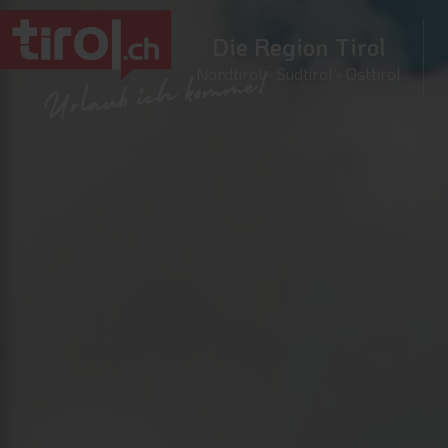
Die Region Tirol
Nordtirol - Südtirol - Osttirol