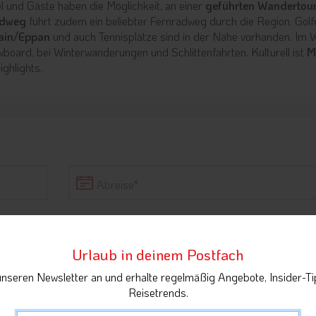
 und Gäste haben die Möglichkeit, an einer
geführten Wandertour
adweg
führt zudem ein beliebter Fernradweg durch die Region. Golf
rain/Eppan
und auch Tennisplätze sind in der Nähe vorhanden. Im 
wboard, bei Winterwanderungen und Schlittenfahrten. Kulturell ist
M
ighlights.
Abreise
Preis für 2 Per
bitte Zei
Urlaub in deinem Postfach
wä
 | 28 m²
unseren Newsletter an und erhalte regelmäßig Angebote, Insider-Ti
Reisetrends.