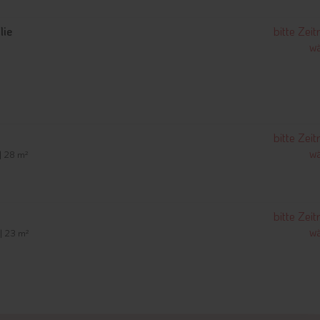
lie
bitte Zei
wä
e
bitte Zei
wä
 | 28 m²
bitte Zei
wä
 | 23 m²