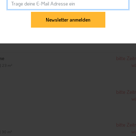
nnicht
bitte Zei
wä
²
me
bitte Zei
wä
 | 23 m²
bitte Zei
wä
bitte Zei
wä
 | 30 m²