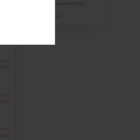
harmonische und vertraute
Stimmung, die bei uns herrscht.
traum
weiterlesen
Neben dem freundschaftlichen
hlen
Miteinander von Gastgebern,
Mitarbeitern und Gästen und der
Rücksicht auf die persönlichen
Bedürfnisse jedes Einzelnen ist
es uns auch wichtig, offen für
Neues und Kreatives zu sein.
traum
hlen
Ihre Familie Althuber-Visintainer
und das Team des Vilpianerhofs
traum
hlen
traum
hlen