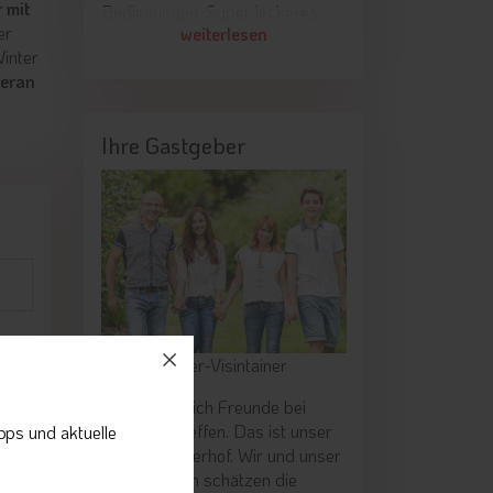
 mit
Bedienungen. Super leckeres
Ob Hallenbad Sauna oder
er
weiterlesen
Essen. Sehr empfehlenswert.
Naturteich man ist bestens
Winter
Kommen jedes Jahr.
bedient. Bis bald.
eran
Ihre Gastgeber
sonen
Fam. Althuber-Visintainer
traum
hlen
Ein Ort, wo sich Freunde bei
Freunden treffen. Das ist unser
pps und aktuelle
Hotel Vilpianerhof. Wir und unser
ganzes Team schätzen die