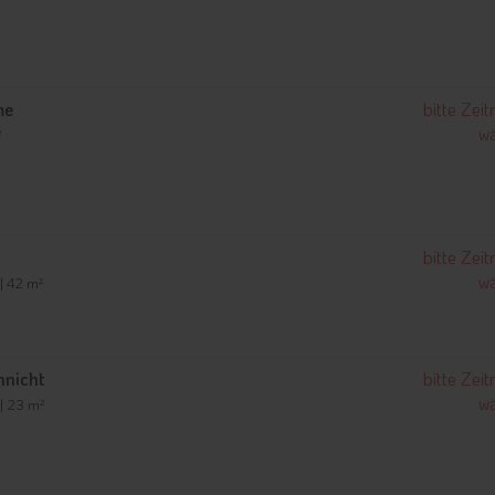
me
bitte Zei
wä
²
bitte Zei
wä
 | 42 m²
nnicht
bitte Zei
wä
 | 23 m²