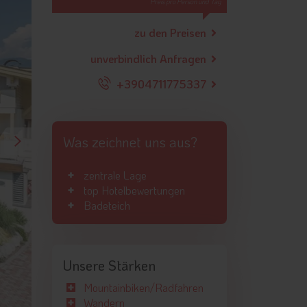
Preis pro Person und Tag
zu den Preisen
unverbindlich Anfragen
+3904711775337
Was zeichnet uns aus?
zentrale Lage
top Hotelbewertungen
Badeteich
Unsere Stärken
Mountainbiken/Radfahren
Wandern