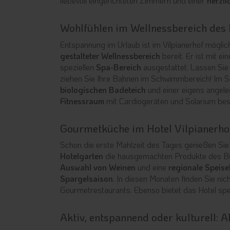
liebevoll eingerichteten Zimmern und einer
herzl
Wohlfühlen im Wellnessbereich des 
Entspannung im Urlaub ist im Vilpianerhof möglic
gestalteter Wellnessbereich
bereit. Er ist mit ei
speziellen
Spa-Bereich
ausgestattet. Lassen Sie
ziehen Sie Ihre Bahnen im Schwimmbereich! Im 
biologischen Badeteich
und einer eigens angel
Fitnessraum
mit Cardiogeräten und Solarium be
Gourmetküche im Hotel Vilpianerho
Schon die erste Mahlzeit des Tages genießen Sie
Hotelgarten
die hausgemachten Produkte des Buff
Auswahl von Weinen
und eine
regionale Speise
Spargelsaison
. In diesen Monaten finden Sie ni
Gourmetrestaurants. Ebenso bietet das Hotel spe
Aktiv, entspannend oder kulturell: 