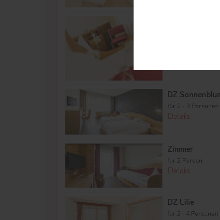
EZ Vergissmei
für 1 Person | 15 m
Details
DZ Sonnenblu
für 2 - 3 Personen
Details
Zimmer
für 2 Person
Details
DZ Lilie
für 2 - 4 Personen