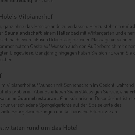
ichen Betreuung
der Gäste.
Hotels Vilpianerhof
h, ganz ohne das Hotelgelände zu verlassen. Hierzu steht ein
einla
ner
Saunalandschaft
, einem
Hallenbad
mit Wintergarten und eine
 sich nach einem aktiven Urlaubstag bei einer Massage verwöhnen 
Sommer nutzen Gäste auf Wunsch auch den Außenbereich mit eine
egten
Liegewiese
. Ganzjährig hingegen halten Sie sich fit, wenn Sie 
suchen.
f
 im Vilpianerhof auf Wunsch mit Sonnenschein im Gesicht, während 
ets probieren. Abends erleben Sie erstklassigen Service, eine
er
karte im Gourmetrestaurant
. Eine kulinarische Besonderheit ist die
cht nur verschiedene Spargelgerichte auf der Speisekarte des
zielle Spargelwanderungen und kulinarische Erlebnisse an.
Aktivitäten rund um das Hotel