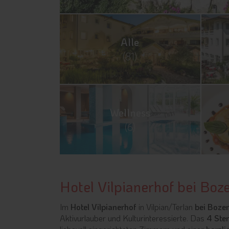
Alle
(81)
Wellness
(6)
Hotel Vilpianerhof bei Boze
Im
Hotel Vilpianerhof
in Vilpian/Terlan
bei Bozen
Aktivurlauber und Kulturinteressierte. Das
4 Ster