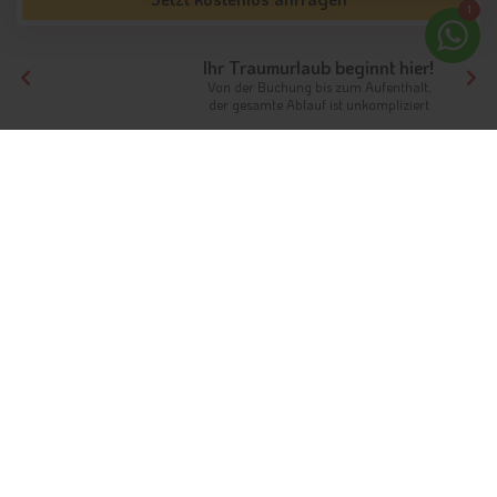
1
Ihr Traumurlaub beginnt hier!
Von der Buchung bis zum Aufenthalt,
der gesamte Ablauf ist unkompliziert
Tirol
Themen
Schlosshotels
Urlaub in besonderem Ambiente
Schlösser in Südtirol & Tirol
Schlosshotels in Tirol
sind ein besonders stilvoller Ort, um
unvergessliche Ferien zu erleben. In den alten Mauern
historischer Schlösser verbergen sich an manchen Orten
Tirols luxuriöse Hotels mit einem umfangreichen
Serviceangebot für Feriengäste. Wo einst Schlossherren ihre
Feste feierten, genießen Sie ein exklusives Frühstücksbuffet
während Ihrer Ferien im Schlosshotel in Tirol. Häufig befinden
sich die
Schlösser Tirols
auf einer Anhöhe und thronen
dadurch über der Stadt oder Gemeinde. Aus Ihrem