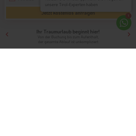
unsere Tirol-Experten haben
Jetzt kostenlos anfragen
1
Ihr Traumurlaub beginnt hier!
Von der Buchung bis zum Aufenthalt,
der gesamte Ablauf ist unkompliziert
Tirol
Hotels Südtirol
Hotels Meran und Umgebung
Hotels Plaus
Unterkünfte
Plaus: das idyllische Dorf bei
Naturns
Urlaub und Hotels in Meran und Umgebung
Info
Hotels & Ferienwohnungen
FAQ
Wetter & Klima
Webcams
Gästeindex