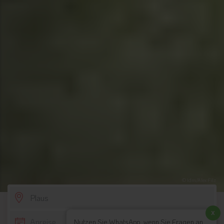
© Idm/Alex Filz
SCROLL DOWN
x
Nutzen Sie WhatsApp, wenn Sie Fragen an