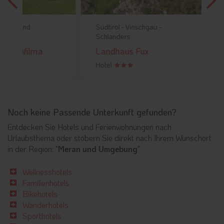
d
Südtirol -
Vinschgau -
Südtirol -
Schlanders
Schlande
lma
Landhaus Fux
Residen
Hotel
Hotel
Noch keine Passende Unterkunft gefunden?
Entdecken Sie Hotels und Ferienwohnungen nach
Urlaubsthema oder stöbern Sie direkt nach Ihrem Wunschort
in der Region: "
Meran und Umgebung
"
Wellnesshotels
Familienhotels
Bikehotels
Wanderhotels
Sporthotels