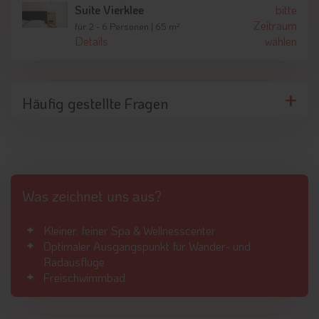
Suite Vierklee
bitte
Zeitraum
für 2 - 6 Personen | 65 m²
Details
wählen
Häufig gestellte Fragen
Was zeichnet uns aus?
Kleiner, feiner Spa & Wellnesscenter
Optimaler Ausgangspunkt für Wander- und
Radausflüge
Freischwimmbad