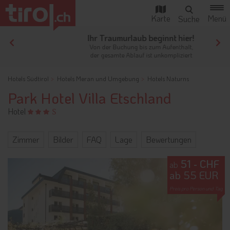
Ihr Traumurlaub beginnt hier!
Von der Buchung bis zum Aufenthalt,
der gesamte Ablauf ist unkompliziert
Hotels Südtirol
Hotels Meran und Umgebung
Hotels Naturns
Park Hotel Villa Etschland
Hotel
Zimmer
Bilder
FAQ
Lage
Bewertungen
51 - CHF
ab
ab 55 EUR
Preis pro Person und Tag