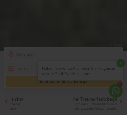
© Pixabay
SCROLL DOWN
x
Nutzen Sie WhatsApp, wenn Sie Fragen an
unsere Tirol-Experten haben
Jetzt kostenlos anfragen
1
Ihr Traumurlaub beginnt hier!
Von der Buchung bis zum Aufenthalt,
der gesamte Ablauf ist unkompliziert
Tirol
Hotels Südtirol
Hotels Meran und Umgebung
Hotels Gargazon
Unterkünfte