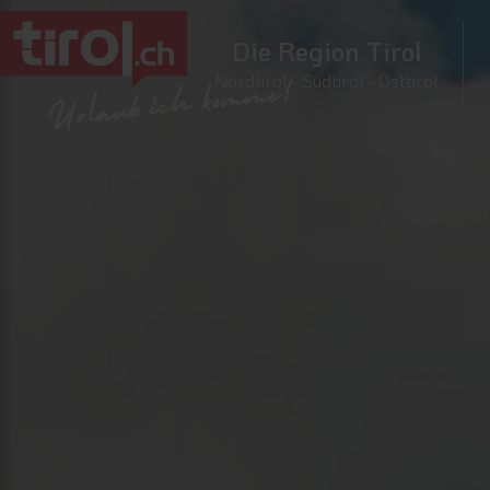
Die Region Tirol
Nordtirol - Südtirol - Osttirol