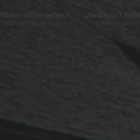
Wohin soll es gehen?
Unterkunft find
Alle Orte in Tirol & Südtirol
Suchen und buchen