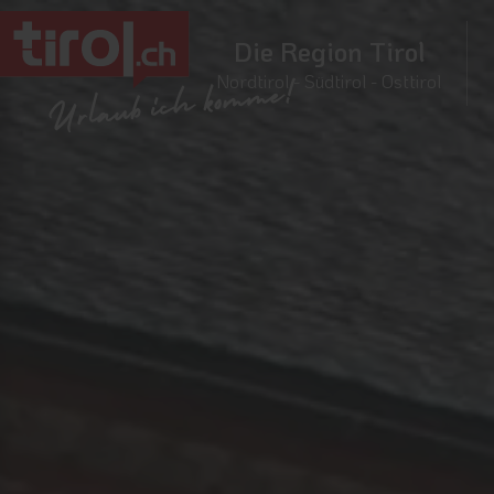
Die Region Tirol
Nordtirol - Südtirol - Osttirol