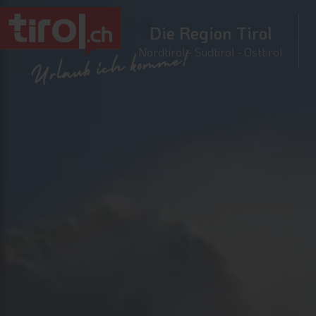
Die Region Tirol
Nordtirol - Südtirol - Osttirol