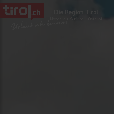
Die Region Tirol
Nordtirol - Südtirol - Osttirol