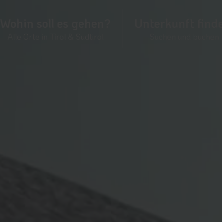
Wohin soll es gehen?
Unterkunft find
Alle Orte in Tirol & Südtirol
Suchen und buchen