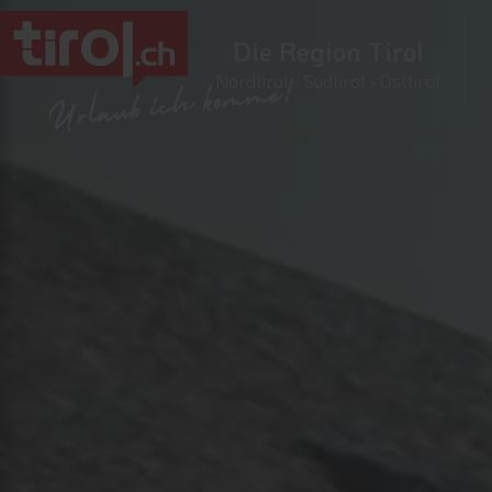
Die Region Tirol
Nordtirol - Südtirol - Osttirol