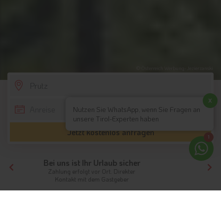
© Österreich Werbung-Jezierzanski
SCROLL DOWN
x
Nutzen Sie WhatsApp, wenn Sie Fragen an
unsere Tirol-Experten haben
Jetzt kostenlos anfragen
1
Ihr Traumurlaub beginnt hier!
Von der Buchung bis zum Aufenthalt,
der gesamte Ablauf ist unkompliziert
Tirol
Hotels Nordtirol
Hotels Tiroler Oberland / Reschenpass
Hotels Prutz
Unterkünfte