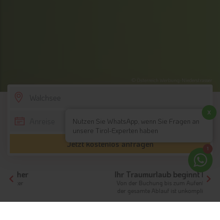
© Österreich Werbung-Niederstrasser
SCROLL DOWN
x
Nutzen Sie WhatsApp, wenn Sie Fragen an
unsere Tirol-Experten haben
Jetzt kostenlos anfragen
1
Ihr Traumurlaub beginnt hier!
Von der Buchung bis zum Aufenthalt,
der gesamte Ablauf ist unkompliziert
Tirol
Hotels Nordtirol
Hotels Kaiserwinkl
Hotels Walchsee