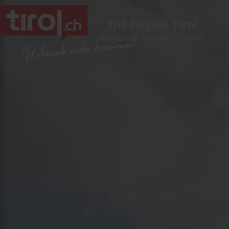
Die Region Tirol
Nordtirol - Südtirol - Osttirol