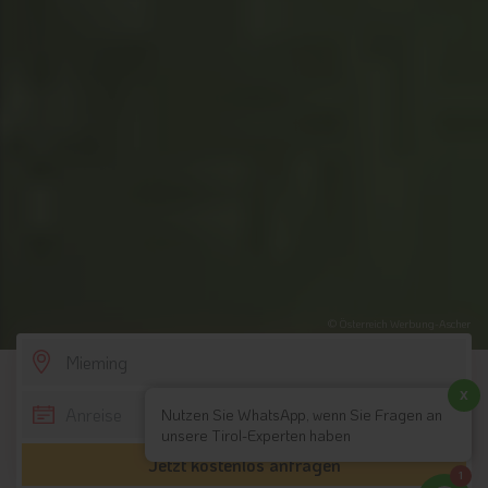
© Österreich Werbung-Ascher
SCROLL DOWN
x
Nutzen Sie WhatsApp, wenn Sie Fragen an
unsere Tirol-Experten haben
Jetzt kostenlos anfragen
1