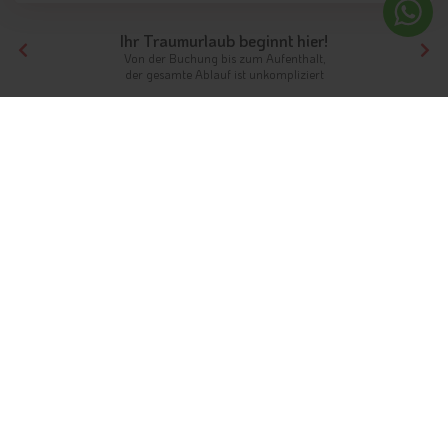
Ihr Traumurlaub beginnt hier!
Von der Buchung bis zum Aufenthalt,
der gesamte Ablauf ist unkompliziert
Tirol
Hotels Nordtirol
Hotels Innsbruck und seine Feriendörfer
Hotels Mieming
Unterkünfte
Ferien in Mieming
Auf dem Sonnenplateau bei Innsbruck
Info
Hotels & Ferienwohnungen
FAQ
Wetter & Klima
Fotos
Gästeindex
Im mittleren Bereich des
Mieminger Plateaus
befindet sich
der Ferienort Mieming. Die sonnenverwöhnte Region ist
weitestgehend vom Föhn verschont und bietet daher im Winter
die besten Voraussetzungen für Skiurlaub. Doch auch im