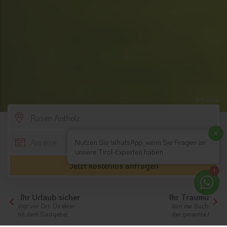
© Pixabay
SCROLL DOWN
x
Nutzen Sie WhatsApp, wenn Sie Fragen an
unsere Tirol-Experten haben
Jetzt kostenlos anfragen
1
Ihr Traumurlaub beginnt hier!
Von der Buchung bis zum Aufenthalt,
der gesamte Ablauf ist unkompliziert