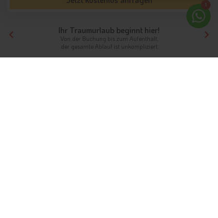
1
Ihr Traumurlaub beginnt hier!
Von der Buchung bis zum Aufenthalt,
der gesamte Ablauf ist unkompliziert
Tirol
Südtirol
Vinschgau
Sporthotels
Sporthotels in der Region:
Vinschgau
Unterkünfte aus Südtirol
Alle
Sporthotels aus Südtirol
im Überblick
Das sagen Urlauber zu der Region:
Vinschgau
Bei
98%
wurde die Urlaubserwartung erfüllt
60%
der Gäste sind mit Partner hier in Urlaub
Sporthotels werden mit 3,7 von 4 Sternen für Preis
Leistung bewertet