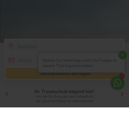
© Alamy Stock Photo / Grünsee in den Dolomiten
SCROLL DOWN
x
Nutzen Sie WhatsApp, wenn Sie Fragen an
unsere Tirol-Experten haben
Jetzt kostenlos anfragen
1
Ihr Traumurlaub beginnt hier!
Von der Buchung bis zum Aufenthalt,
der gesamte Ablauf ist unkompliziert
Tirol
Hotels Südtirol
Hotels Südtirol Süden
Hotels Kurtatsch
Unterkünfte