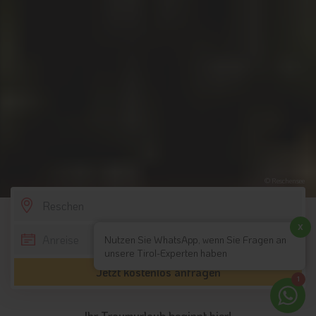
© Reschensee
SCROLL DOWN
x
Nutzen Sie WhatsApp, wenn Sie Fragen an
unsere Tirol-Experten haben
Jetzt kostenlos anfragen
1
Ihr Traumurlaub beginnt hier!