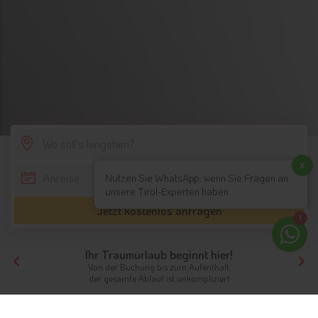
SCROLL DOWN
x
Nutzen Sie WhatsApp, wenn Sie Fragen an
unsere Tirol-Experten haben
Jetzt kostenlos anfragen
1
Ihr Traumurlaub beginnt hier!
Von der Buchung bis zum Aufenthalt,
der gesamte Ablauf ist unkompliziert
Tirol
Highlights
Nordtirol / Tirol
EldoRADo - Bike Areal