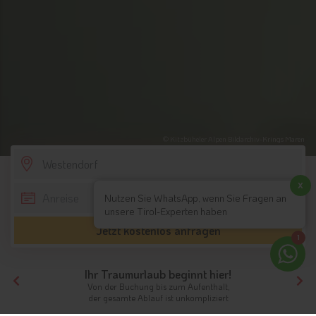
© Kitzbüheler Alpen Bildarchiv-Krings Maren
SCROLL DOWN
x
Nutzen Sie WhatsApp, wenn Sie Fragen an
unsere Tirol-Experten haben
Jetzt kostenlos anfragen
1
Ihr Traumurlaub beginnt hier!
Von der Buchung bis zum Aufenthalt,
der gesamte Ablauf ist unkompliziert