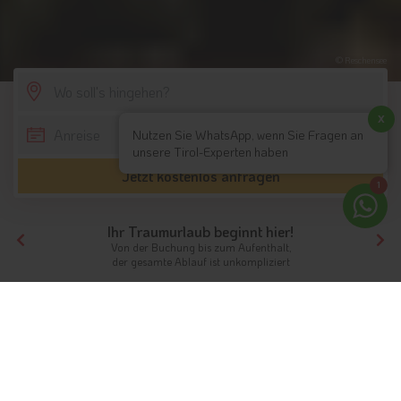
© Reschensee
SCROLL DOWN
x
Nutzen Sie WhatsApp, wenn Sie Fragen an
unsere Tirol-Experten haben
Jetzt kostenlos anfragen
1
Ihr Traumurlaub beginnt hier!
Von der Buchung bis zum Aufenthalt,
der gesamte Ablauf ist unkompliziert
Tirol
Highlights
Südtirol
Reschensee
Urlaub am Reschensee in Südtirol