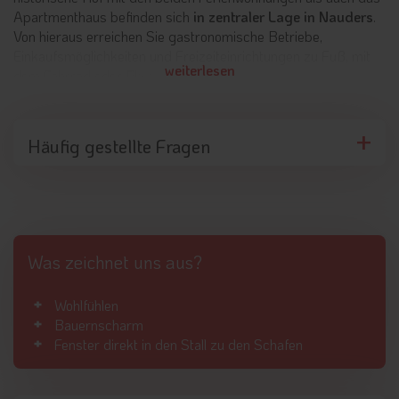
Apartmenthaus befinden sich
in zentraler Lage in Nauders
.
Von hieraus erreichen Sie gastronomische Betriebe,
Einkaufsmöglichkeiten und Freizeiteinrichtungen zu Fuß, mit
weiterlesen
dem Fahrrad oder Pkw.
Erholsamer Urlaub im Alpenjuwel
Häufig gestellte Fragen
Im Hof Alpenjuwel, welcher bereits im 12. Jahrhundert errichtet
wurde, befinden sich
zwei Ferienwohnungen mit Platz für
vier bis zwölf Personen
. Hier treffen traditionelle
Einrichtungselemente auf modernen Komfort und versprechen
eine große Portion Gemütlichkeit. Das neuere Apart
Alpenjuwel beherbergt eine weitere Ferienwohnung, welche
Was zeichnet uns aus?
Platz für bis zu fünf Personen bietet und über eine moderne
Einrichtung verfügt. Sie ist mit zwei Schlafzimmern und einem
gemütlichen Balkon ausgestattet. Aufgrund der zentralen
Wohlfühlen
Lage finden Sie
Einkaufsmöglichkeiten und Restaurants in
Bauernscharm
fußläufiger Nähe
. Falls Sie nicht auswärts essen möchten,
Fenster direkt in den Stall zu den Schafen
können Sie in den voll ausgestatteten Küchen der
Ferienwohnungen selbst kochen.