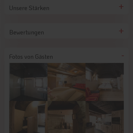
Unsere Stärken
Aktivitäten rund um das Alpenjuwel
Nach Ende der Skisaison bietet Nauders ab dem Frühling
zahlreiche Möglichkeiten für Aktivitäten im Freien. Hierzu
zählen vor allem die vielen
markierten Wander- und
Bewertungen
Radwege
. Für Motorradfahrer gibt es spannende
Passstrecken und Kletterer können die Bergwelt erkunden.
Während des Winters zeigt sich die Region am Reschenpass
Fotos von Gästen
in wunderschön verschneitem Gewand. Das
Skigebiet
Nauders mit seinen 75 Kilometern Piste
und moderner
Liftanlage sorgt für jede Menge Pistengaudi. Hinzu kommt ein
Netz aus
rund 110 Kilometern Winterwanderwegen
. Auch
Skilangläufer kommen bei einem Urlaub im Alpenjuwel auf ihre
Kosten, denn rund um den Ferienort verlaufen
etwa 90
Kilometer Langlaufloipen
.