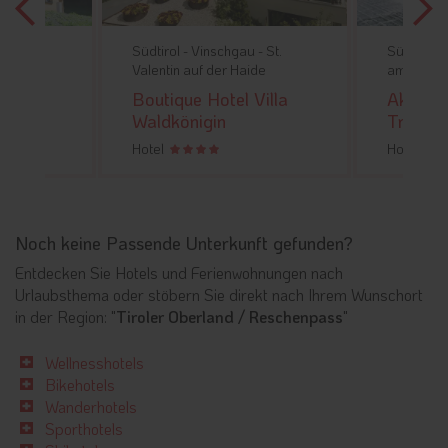
ler
Südtirol -
Vinschgau -
St.
Südtirol -
pass -
Valentin auf der Haide
am Resch
Boutique Hotel Villa
Aktiv u
 Hof
Waldkönigin
Traube
Hotel
Hotel
Noch keine Passende Unterkunft gefunden?
Entdecken Sie Hotels und Ferienwohnungen nach
Urlaubsthema oder stöbern Sie direkt nach Ihrem Wunschort
in der Region: "
Tiroler Oberland / Reschenpass
"
Wellnesshotels
Bikehotels
Wanderhotels
Sporthotels