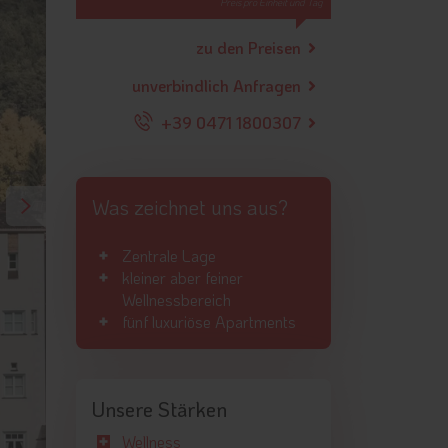
Preis pro Einheit und Tag
zu den Preisen
unverbindlich Anfragen
+39 0471 1800307
Was zeichnet uns aus?
Zentrale Lage
kleiner aber feiner
Wellnessbereich
fünf luxuriöse Apartments
Unsere Stärken
Wellness