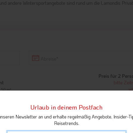
und andere Wintersportangebote sind rund um die Lamondis Priva
Abreise
Preis für 2 Per
nt
bitte Zei
wä
| 50 m²
Urlaub in deinem Postfach
unseren Newsletter an und erhalte regelmäßig Angebote, Insider-Ti
Reisetrends.
ent
bitte Zei