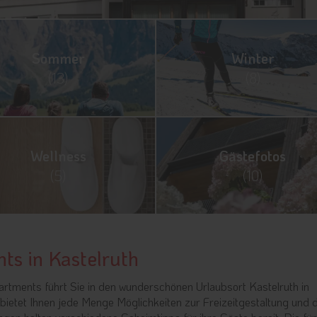
Sommer
Winter
(13)
(8)
Wellness
Gästefotos
(5)
(10)
ts in Kastelruth
rtments führt Sie in den wunderschönen Urlaubsort Kastelruth in
 bietet Ihnen jede Menge Möglichkeiten zur Freizeitgestaltung und d