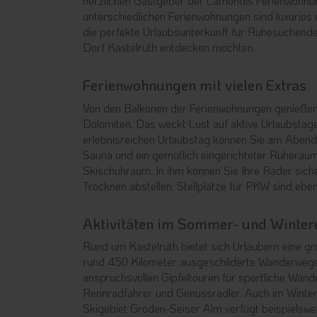
herzlichen Gastgeber der Lamondis Ferienwohnung
unterschiedlichen Ferienwohnungen sind luxuriös 
die perfekte Urlaubsunterkunft für Ruhesuchende
Dorf Kastelruth entdecken möchten.
Ferienwohnungen mit vielen Extras
Von den Balkonen der Ferienwohnungen genießen
Dolomiten. Das weckt Lust auf aktive Urlaubsta
erlebnisreichen Urlaubstag können Sie am Abend i
Sauna und ein gemütlich eingerichteter Ruhera
Skischuhraum. In ihm können Sie Ihre Räder sich
Trocknen abstellen. Stellplätze für PKW sind ebe
Aktivitäten im Sommer- und Winter
Rund um Kastelruth bietet sich Urlaubern eine groß
rund 450 Kilometer ausgeschilderte Wanderwege z
anspruchsvollen Gipfeltouren für sportliche Wan
Rennradfahrer und Genussradler. Auch im Winter
Skigebiet Gröden-Seiser Alm verfügt beispielswei