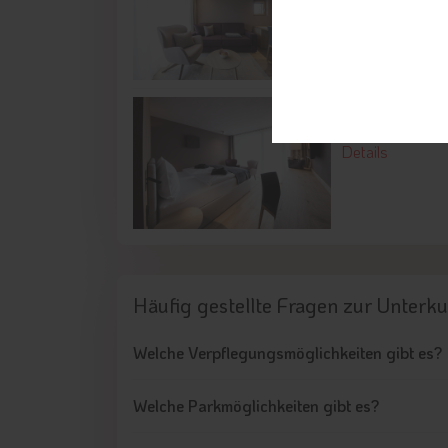
für 1 - 4 Personen 
Details
Comfort Apart
für 1 - 4 Personen 
Details
Häufig gestellte Fragen
zur Unterku
Welche Verpflegungsmöglichkeiten gibt es?
Welche Parkmöglichkeiten gibt es?