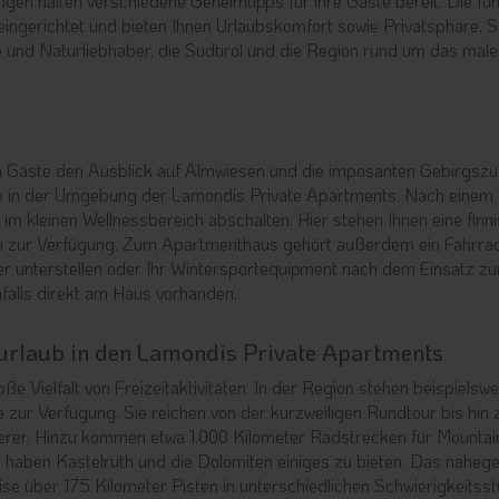
en halten verschiedene Geheimtipps für ihre Gäste bereit. Die fün
eingerichtet und bieten Ihnen Urlaubskomfort sowie Privatsphäre. S
 und Naturliebhaber, die Südtirol und die Region rund um das male
 Gäste den Ausblick auf Almwiesen und die imposanten Gebirgszü
ge in der Umgebung der Lamondis Private Apartments. Nach einem
m kleinen Wellnessbereich abschalten. Hier stehen Ihnen eine finn
um zur Verfügung. Zum Apartmenthaus gehört außerdem ein Fahrra
er unterstellen oder Ihr Wintersportequipment nach dem Einsatz z
nfalls direkt am Haus vorhanden.
urlaub in den Lamondis Private Apartments
e Vielfalt von Freizeitaktivitäten. In der Region stehen beispielswe
ur Verfügung. Sie reichen von der kurzweiligen Rundtour bis hin 
derer. Hinzu kommen etwa 1.000 Kilometer Radstrecken für Mountain
 haben Kastelruth und die Dolomiten einiges zu bieten. Das naheg
se über 175 Kilometer Pisten in unterschiedlichen Schwierigkeitsst