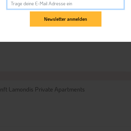
wä
| 43 m²
ment
bitte Zei
wä
| 38 m²
nft Lamondis Private Apartments