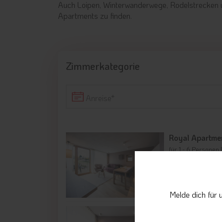
Auch Loipen, Winterwanderwege, Rodelstrecken 
Apartments zu finden.
Zimmerkategorie
Anreise
Royal Apartme
für 1 - 6 Personen 
Details
Melde dich für 
Luxury Apartm