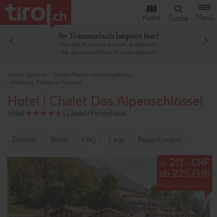
Ihr Traumurlaub beginnt hier!
Von der Buchung bis zum Aufenthalt,
der gesamte Ablauf ist unkompliziert
Hotels Südtirol
Hotels Meran und Umgebung
Hotels St. Martin in Passeier
Hotel | Chalet Das Alpenschlössel
Hotel
|
Chalet/Ferienhaus
Zimmer
Bilder
FAQ
Lage
Bewertungen
211 - CHF
ab
ab 225 EUR
Preis pro Person und Tag