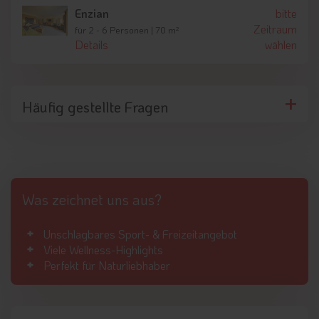
Enzian
bitte
Zeitraum
für 2 - 6 Personen | 70 m²
Details
wählen
Häufig gestellte Fragen
Was zeichnet uns aus?
Unschlagbares Sport- & Freizeitangebot
Viele Wellness-Highlights
Perfekt für Naturliebhaber