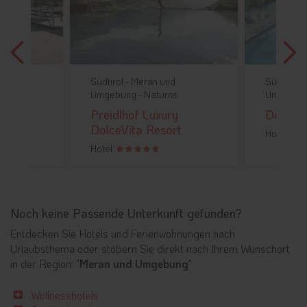
d
Südtirol -
Meran und
Südtirol -
s
Umgebung -
Naturns
Umgebun
ta
Preidlhof Luxury
Der Wa
DolceVita Resort
Hotel
Hotel
Noch keine Passende Unterkunft gefunden?
Entdecken Sie Hotels und Ferienwohnungen nach
Urlaubsthema oder stöbern Sie direkt nach Ihrem Wunschort
in der Region: "
Meran und Umgebung
"
Wellnesshotels