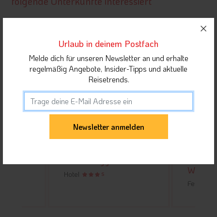
folgende Unterkünfte interessiert
Urlaub in deinem Postfach
Melde dich für unseren Newsletter an und erhalte
regelmäßig Angebote, Insider-Tipps und aktuelle
Reisetrends.
 -
Kiens
Südtirol -
Eisacktal -
Brixen
Südtirol -
Schabs
Hotel Torgglerhof
Walder
Hotel
S
Ferienwo